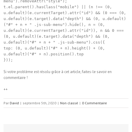
menu').removeAttr("style");
t.el.parent().hasClass("mobile") || (n !== (0,
u.default)(e.currentTarget).attr("id") && (0 === (0,
u.default)(e.target).data("depth") && (0, u.default)
("#" + n + " .js-sub-menu").hide(), n = (0,
u.default)(e.currentTarget).attr("id")), n && 0 ===
(0, u.default)(e.target).data("depth") && (0,
u.default)("#" + n + " .js-sub-menu").css({
top: (0, u.default)("#" + n).height() + (0,
u.default)("#" + n).position().top
}));
Si votre problème est résolu grâce à cet article, faites-le savoir en
commentaire !
++
Par
David
|
septembre 5th, 2020
|
Non classé
|
0 Commentaire