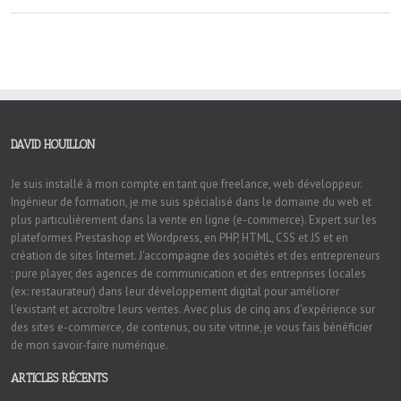
DAVID HOUILLON
Je suis installé à mon compte en tant que freelance, web développeur.
Ingénieur de formation, je me suis spécialisé dans le domaine du web et
plus particulièrement dans la vente en ligne (e-commerce). Expert sur les
plateformes Prestashop et Wordpress, en PHP, HTML, CSS et JS et en
création de sites Internet. J'accompagne des sociétés et des entrepreneurs
: pure player, des agences de communication et des entreprises locales
(ex: restaurateur) dans leur développement digital pour améliorer
l'existant et accroître leurs ventes. Avec plus de cinq ans d'expérience sur
des sites e-commerce, de contenus, ou site vitrine, je vous fais bénéficier
de mon savoir-faire numérique.
ARTICLES RÉCENTS