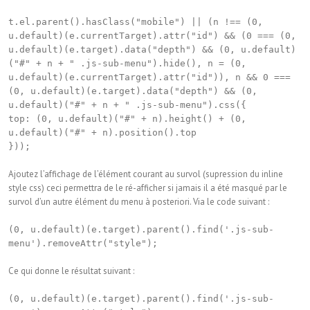
t.el.parent().hasClass("mobile") || (n !== (0,
u.default)(e.currentTarget).attr("id") && (0 === (0,
u.default)(e.target).data("depth") && (0, u.default)
("#" + n + " .js-sub-menu").hide(), n = (0,
u.default)(e.currentTarget).attr("id")), n && 0 ===
(0, u.default)(e.target).data("depth") && (0,
u.default)("#" + n + " .js-sub-menu").css({
top: (0, u.default)("#" + n).height() + (0,
u.default)("#" + n).position().top
}));
Ajoutez l’affichage de l’élément courant au survol (supression du inline
style css) ceci permettra de le ré-afficher si jamais il a été masqué par le
survol d’un autre élément du menu à posteriori. Via le code suivant :
(0, u.default)(e.target).parent().find('.js-sub-
menu').removeAttr("style");
Ce qui donne le résultat suivant :
(0, u.default)(e.target).parent().find('.js-sub-